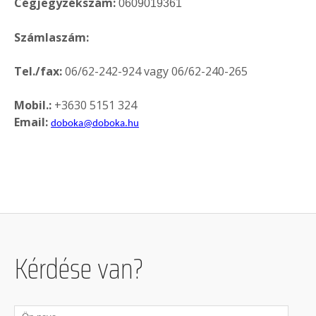
Cégjegyzékszám:
0609019361
Számlaszám:
Tel./fax:
06/62-242-924 vagy 06/62-240-265
Mobil.:
+3630 5151 324
Email:
doboka@doboka.hu
Kérdése van?