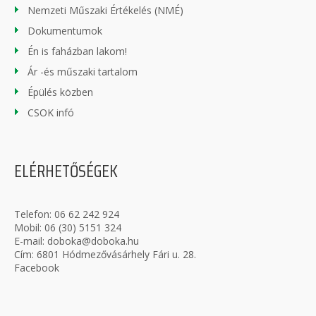
Nemzeti Műszaki Értékelés (NMÉ)
Dokumentumok
Én is faházban lakom!
Ár -és műszaki tartalom
Épülés közben
CSOK infó
ELÉRHETŐSÉGEK
Telefon:
06 62 242 924
Mobil:
06 (30) 5151 324
E-mail:
doboka@doboka.hu
Cím: 6801 Hódmezővásárhely Fári u. 28.
Facebook