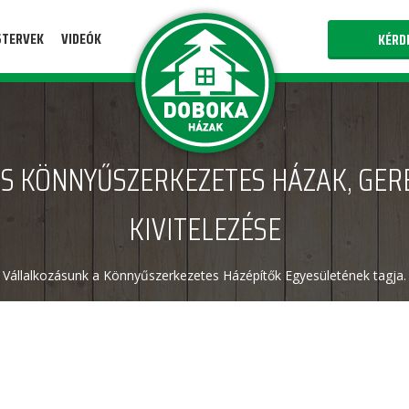
STERVEK
VIDEÓK
KÉRD
S KÖNNYŰSZERKEZETES HÁZAK, GER
KIVITELEZÉSE
Vállalkozásunk a Könnyűszerkezetes Házépítők Egyesületének tagja.