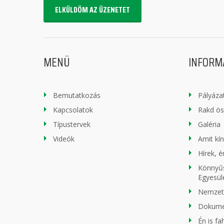
ELKÜLDÖM AZ ÜZENETET
MENÜ
INFORM
Bemutatkozás
Pályáza
Kapcsolatok
Rakd ö
Típustervek
Galéria
Videók
Amit kí
Hírek, 
Könnyűs
Egyesül
Nemzeti
Dokum
Én is f