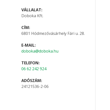
VÁLLALAT:
Doboka Kft.
CÍM:
6801 Hódmezővásárhely Fári u. 28.
E-MAIL:
doboka@doboka.hu
TELEFON:
06 62 242 924
ADÓSZÁM:
24121536-2-06