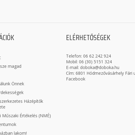
ÁCIÓK
ELÉRHETŐSÉGEK
Telefon:
06 62 242 924
t
Mobil:
06 (30) 5151 324
ssze magad
E-mail:
doboka@doboka.hu
Cím: 6801 Hódmezővásárhely Fári u
Facebook
nálunk Önnek
érdekességek
zerkezetes Házépítők
ete
 Műszaki Értékelés (NMÉ)
entumok
aházban lakom!