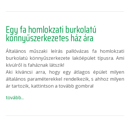
Egy fa homlokzati burkolatú
könnyűszerkezetes ház ára
Általános műszaki leírás pallóvázas fa homlokzati
burkolatú könnyűszerkezete lakóépület típusra. Ami
kívülről is faháznak látszik!
Aki kíváncsi arra, hogy egy átlagos épület milyen
általános paraméterekkel rendelkezik, s ahhoz milyen
ár tartozik, kattintson a tovább gombra!
tovább...