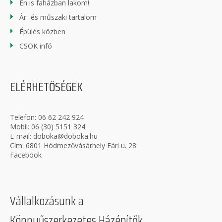
Én is faházban lakom!
Ár -és műszaki tartalom
Épülés közben
CSOK infó
ELÉRHETŐSÉGEK
Telefon:
06 62 242 924
Mobil:
06 (30) 5151 324
E-mail:
doboka@doboka.hu
Cím: 6801 Hódmezővásárhely Fári u. 28.
Facebook
Vállalkozásunk a
Könnyűszerkezetes Házépítők