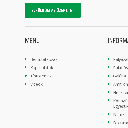
ELKÜLDÖM AZ ÜZENETET
MENÜ
INFORM
Bemutatkozás
Pályáza
Kapcsolatok
Rakd ö
Típustervek
Galéria
Videók
Amit kí
Hírek, 
Könnyűs
Egyesül
Nemzeti
Dokum