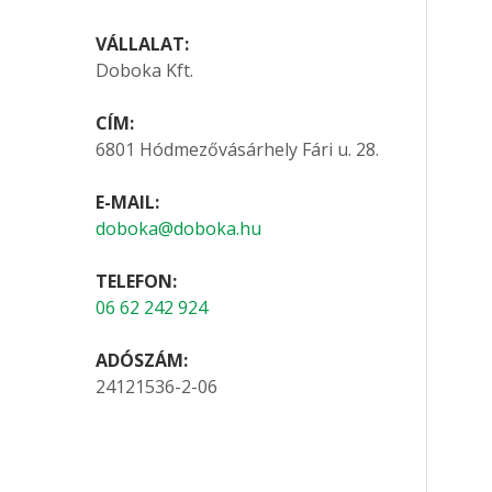
VÁLLALAT:
Doboka Kft.
CÍM:
6801 Hódmezővásárhely Fári u. 28.
E-MAIL:
doboka@doboka.hu
TELEFON:
06 62 242 924
ADÓSZÁM:
24121536-2-06