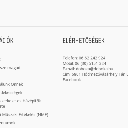
ÁCIÓK
ELÉRHETŐSÉGEK
Telefon:
06 62 242 924
t
Mobil:
06 (30) 5151 324
ssze magad
E-mail:
doboka@doboka.hu
Cím: 6801 Hódmezővásárhely Fári u
Facebook
nálunk Önnek
érdekességek
zerkezetes Házépítők
ete
 Műszaki Értékelés (NMÉ)
entumok