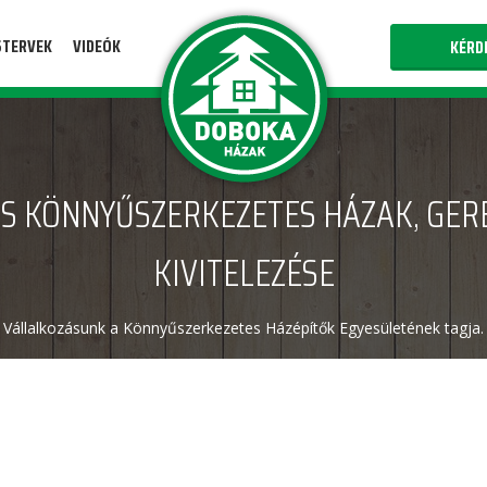
STERVEK
VIDEÓK
KÉRD
S KÖNNYŰSZERKEZETES HÁZAK, GER
KIVITELEZÉSE
Vállalkozásunk a Könnyűszerkezetes Házépítők Egyesületének tagja.