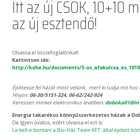
Itt az új CSOK, 10+10 mi
az új esztendő!
Olvassa el összefoglalónkat!
Kattintson ide:
http://kohe.hu/documents/5-os_afakulcsa_es_1010_
Építtesse fel házát most velünk, mert ki tudja mit hoz
Hívjon:
06-30/5151-324, 06-62/242-924
Keressen minket elektronikus levélben:
doboka01@inv
Energia takarékos könnyűszerkezetes házak a Dob
De lgyen óvatos, ezért olvassa el ezt is:
Le kell-e bontani a Bio-Ház Team KFT. által épített k