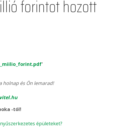
llió forintot hozott
miilio_forint.pdf
'
 a holnap és Ön lemarad!
itel.hu
oka -tól!
önnyűszerkezetes épületeket?