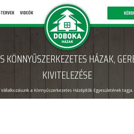
STERVEK
VIDEÓK
KÉRD
S KÖNNYŰSZERKEZETES HÁZAK, GER
KIVITELEZÉSE
Vállalkozásunk a Könnyűszerkezetes Házépítők Egyesületének tagja.