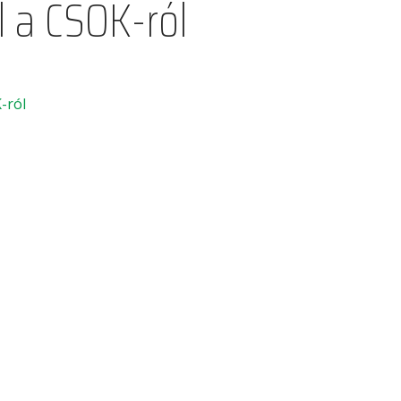
l a CSOK-ról
-ról