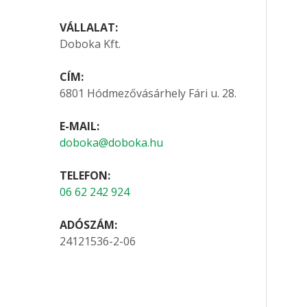
VÁLLALAT:
Doboka Kft.
CÍM:
6801 Hódmezővásárhely Fári u. 28.
E-MAIL:
doboka@doboka.hu
TELEFON:
06 62 242 924
ADÓSZÁM:
24121536-2-06