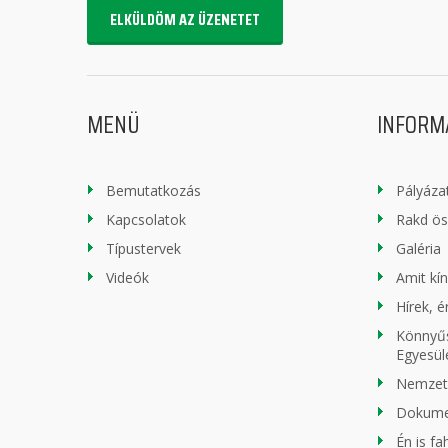
ELKÜLDÖM AZ ÜZENETET
MENÜ
INFORM
Bemutatkozás
Pályáza
Kapcsolatok
Rakd ö
Típustervek
Galéria
Videók
Amit kí
Hírek, 
Könnyűs
Egyesül
Nemzeti
Dokum
Én is f