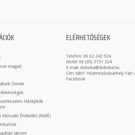
ÁCIÓK
ELÉRHETŐSÉGEK
Telefon:
06 62 242 924
t
Mobil:
06 (30) 5151 324
ssze magad
E-mail:
doboka@doboka.hu
Cím: 6801 Hódmezővásárhely Fári u
Facebook
nálunk Önnek
érdekességek
zerkezetes Házépítők
ete
 Műszaki Értékelés (NMÉ)
entumok
aházban lakom!