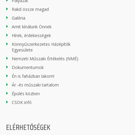
Pályázat
Rakd össze magad
Galéria
Amit kínálunk Önnek
Hírek, érdekességek
Könnyűszerkezetes Házépítők
Egyesülete
Nemzeti Műszaki Értékelés (NMÉ)
Dokumentumok
Én is faházban lakom!
Ár -és műszaki tartalom
Épülés közben
CSOK infó
ELÉRHETŐSÉGEK