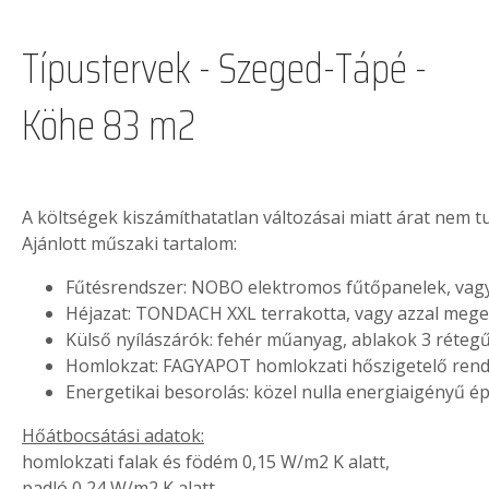
Típustervek - Szeged-Tápé -
Köhe 83 m2
A költségek kiszámíthatatlan változásai miatt árat nem 
Ajánlott műszaki tartalom:
Fűtésrendszer: NOBO elektromos fűtőpanelek, vag
Héjazat: TONDACH XXL terrakotta, vagy azzal meg
Külső nyílászárók: fehér műanyag, ablakok 3 réteg
Homlokzat: FAGYAPOT homlokzati hőszigetelő rend
Energetikai besorolás: közel nulla energiaigényű ép
Hőátbocsátási adatok:
homlokzati falak és födém 0,15 W/m2 K alatt,
padló 0,24 W/m2 K alatt,