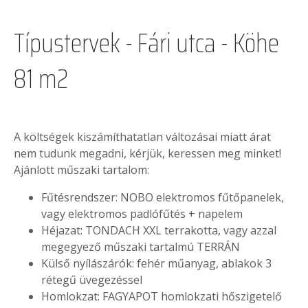
Típustervek - Fári utca - Köhe
81 m2
A költségek kiszámíthatatlan változásai miatt árat
nem tudunk megadni, kérjük, keressen meg minket!
Ajánlott műszaki tartalom:
Fűtésrendszer: NOBO elektromos fűtőpanelek,
vagy elektromos padlófűtés + napelem
Héjazat: TONDACH XXL terrakotta, vagy azzal
megegyező műszaki tartalmú TERRÁN
Külső nyílászárók: fehér műanyag, ablakok 3
rétegű üvegezéssel
Homlokzat: FAGYAPOT homlokzati hőszigetelő