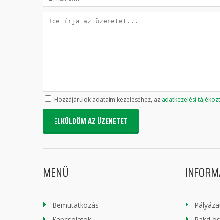
Hozzájárulok adataim kezeléséhez, az
adatkezelési tájékoz
ELKÜLDÖM AZ ÜZENETET
MENÜ
INFORM
Bemutatkozás
Pályáza
Kapcsolatok
Rakd ö