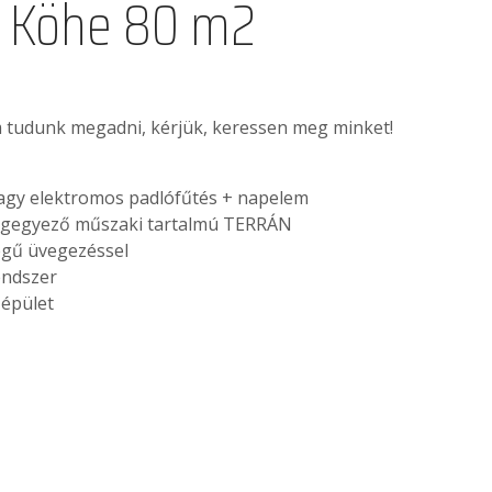
 - Köhe 80 m2
em tudunk megadni, kérjük, keressen meg minket!
agy elektromos padlófűtés + napelem
megegyező műszaki tartalmú TERRÁN
egű üvegezéssel
endszer
 épület