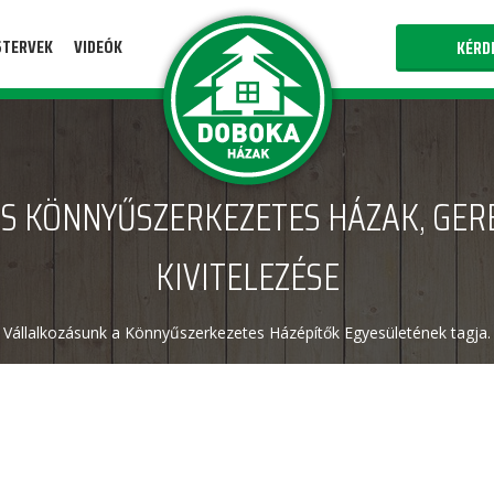
STERVEK
VIDEÓK
KÉRD
S KÖNNYŰSZERKEZETES HÁZAK, GER
KIVITELEZÉSE
Vállalkozásunk a Könnyűszerkezetes Házépítők Egyesületének tagja.