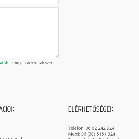
tatóban
meghatározottak szerint.
ÁCIÓK
ELÉRHETŐSÉGEK
Telefon:
06 62 242 924
t
Mobil:
06 (30) 5151 324
ssze magad