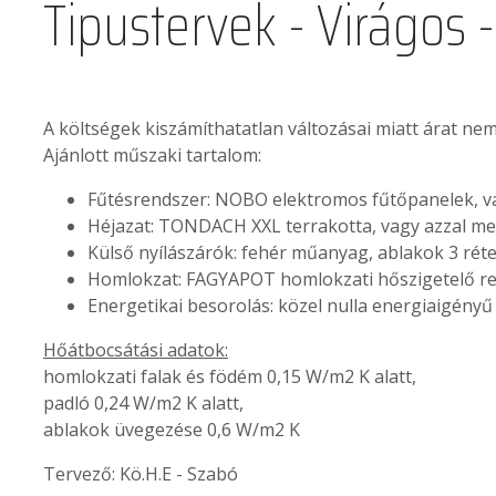
Tipustervek - Virágos
A költségek kiszámíthatatlan változásai miatt árat n
Ajánlott műszaki tartalom:
Fűtésrendszer: NOBO elektromos fűtőpanelek, v
Héjazat: TONDACH XXL terrakotta, vagy azzal 
Külső nyílászárók: fehér műanyag, ablakok 3 rét
Homlokzat: FAGYAPOT homlokzati hőszigetelő r
Energetikai besorolás: közel nulla energiaigényű
Hőátbocsátási adatok:
homlokzati falak és födém 0,15 W/m2 K alatt,
padló 0,24 W/m2 K alatt,
ablakok üvegezése 0,6 W/m2 K
Tervező: Kö.H.E - Szabó