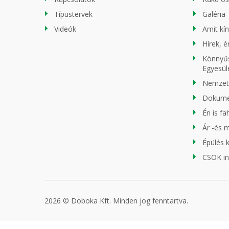
Típustervek
Galéria
Videók
Amit kí
Hírek, 
Könnyűs
Egyesül
Nemzeti
Dokum
Én is f
Ár -és 
Épülés 
CSOK in
2026 © Doboka Kft. Minden jog fenntartva.