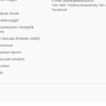
E-mail:
doboka@doboka.hu
Cím: 6801 Hódmezővásárhely Fári u
Facebook
nálunk Önnek
érdekességek
zerkezetes Házépítők
ete
 Műszaki Értékelés (NMÉ)
entumok
aházban lakom!
műszaki tartalom
közben
fó