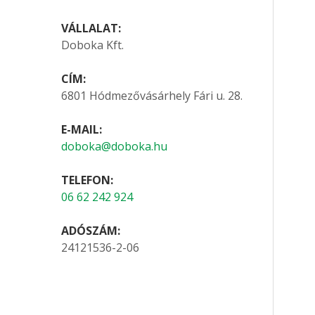
VÁLLALAT:
Doboka Kft.
CÍM:
6801 Hódmezővásárhely Fári u. 28.
E-MAIL:
doboka@doboka.hu
TELEFON:
06 62 242 924
ADÓSZÁM:
24121536-2-06