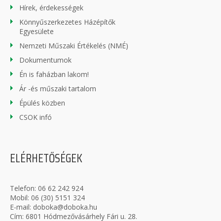
Hírek, érdekességek
Könnyűszerkezetes Házépítők
Egyesülete
Nemzeti Műszaki Értékelés (NMÉ)
Dokumentumok
Én is faházban lakom!
Ár -és műszaki tartalom
Épülés közben
CSOK infó
ELÉRHETŐSÉGEK
Telefon:
06 62 242 924
Mobil:
06 (30) 5151 324
E-mail:
doboka@doboka.hu
Cím: 6801 Hódmezővásárhely Fári u. 28.