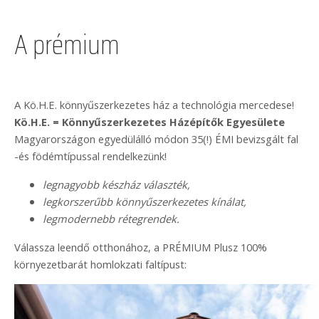
A prémium
A Kö.H.E. könnyűszerkezetes ház a technológia mercedese!
Kö.H.E. = Könnyűszerkezetes Házépítők Egyesülete
Magyarországon egyedülálló módon 35(!) ÉMI bevizsgált fal
-és födémtípussal rendelkezünk!
legnagyobb készház választék,
legkorszerűbb könnyűszerkezetes kínálat,
legmodernebb rétegrendek.
Válassza leendő otthonához, a PRÉMIUM Plusz 100%
környezetbarát homlokzati faltípust: