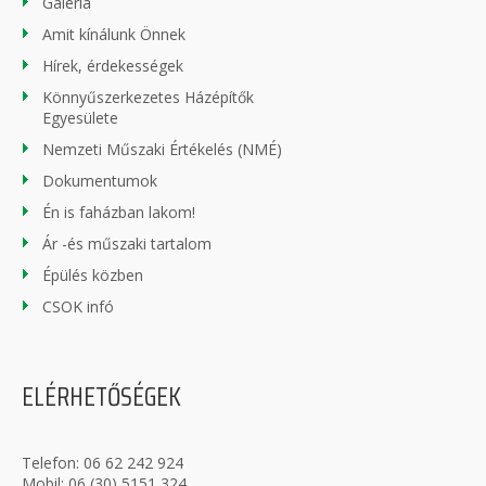
Galéria
Amit kínálunk Önnek
Hírek, érdekességek
Könnyűszerkezetes Házépítők
Egyesülete
Nemzeti Műszaki Értékelés (NMÉ)
Dokumentumok
Én is faházban lakom!
Ár -és műszaki tartalom
Épülés közben
CSOK infó
ELÉRHETŐSÉGEK
Telefon:
06 62 242 924
Mobil:
06 (30) 5151 324