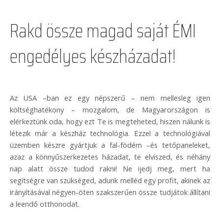
Rakd össze magad saját ÉMI
engedélyes készházadat!
Az USA –ban ez egy népszerű – nem mellesleg igen
költséghatékony – mozgalom, de Magyarországon is
elérkeztünk oda, hogy ezt Te is megteheted, hiszen nálunk is
létezik már a készház technológia. Ezzel a technológiával
üzemben készre gyártjuk a fal-födém –és tetőpaneleket,
azaz a könnyűszerkezetes házadat, te elviszed, és néhány
nap alatt össze tudod rakni! Ne ijedj meg, mert ha
segítségre van szükséged, adunk melléd egy profit, akinek az
irányításával négyen-öten szakszerűen össze tudjátok állítani
a leendő otthonodat.